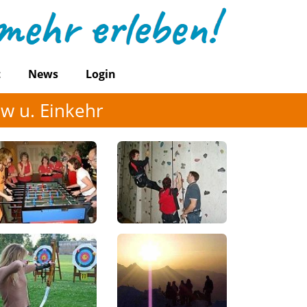
t
News
Login
w u. Einkehr